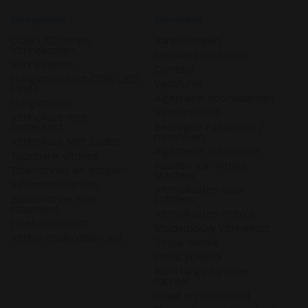
Categorieën
Informatie
COB LED strips
Aanbiedingen
Vitrinekasten
Nieuwe producten
Vitrinekasten
Contact
Hangvitrinekast COB LED
Vacatures
strips
Algemene voorwaarden
Hangvitrines
Retourbeleid
Vitrinekast met
Onderkast
Bezorgen / plaatsen /
monteren
Vitrinekast Met Lades
Algemene Informatie
Toonbank vitrines
Klanten van Vitrine
Tafelvitrines en stolpen
Masters
Informatievitrines
Vitrinekasten voor
Buitenvitrine met
scholen
staanders
Vitrinekasten Foto's
Hoekvitrinekast
Modelbouw Vitrinekast
Vitrine onderdelen e.d.
Social Media
Privacybeleid
Kom langs bij onze
fabriek!
Vraag en antwoord