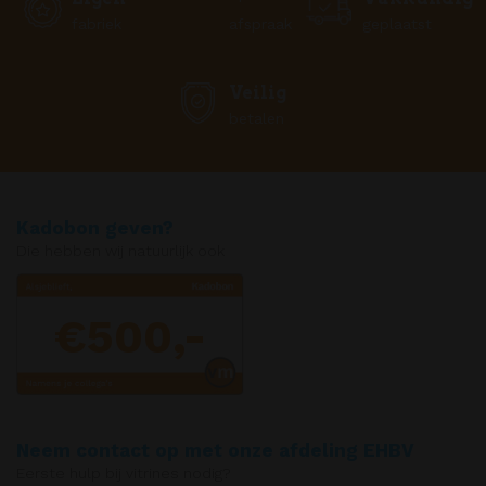
fabriek
afspraak
geplaatst
Veilig
betalen
Kadobon geven?
Die hebben wij natuurlijk ook
€500,-
Neem contact op met onze afdeling EHBV
Eerste hulp bij vitrines nodig?