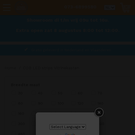
073-6899580
Showroom di t/m vrij 09u tot 16u.
Extra open zat 8 augustus 8:00 tot 12:00.
Gratis geleverd in Nederland en Vlaanderen
Home
/
COB LED strips Vitrinekasten
Breedte maat
30
40
50
60
70
80
90
100
120
140
160
180
200
240
280
300
320
360
400
420
480