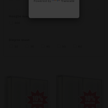
Powered by
Translate
Hoogte maat
200
Diepte maat
20
30
40
50
60