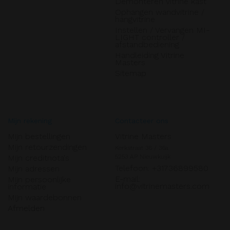
Demonteren vitrine kast
Ophangen wandvitrine /
hangvitrine
Instellen / Vervangen MI-
LIGHT controller /
afstandbediening
Handleiding Vitrine
Masters
Sitemap
Mijn rekening
Contacteer ons
Mijn bestellingen
Vitrine Masters
Mijn retourzendingen
Kerkstraat 36 / 36a

Mijn creditnota's
5253 AP Nieuwkuijk
Telefoon: +31736899580
Mijn adressen
E-mail:
Mijn persoonlijke
info@vitrinemasters.com
informatie
Mijn waardebonnen
Afmelden